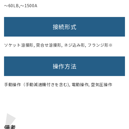
〜60LB,〜1500A
接続形式
ソケット溶接形, 突合せ溶接形, ネジ込み形, フランジ形※
操作方法
手動操作（手動減速機付きを含む), 電動操作, 空気圧操作
備考