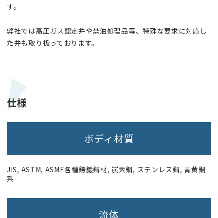
す。
弊社では高圧ガス認定弁や禁油処理品等、特殊な要求に対応し
た弁も取り扱っております。
仕様
ボディ材質
JIS, ASTM, ASME各種鋳鍛鋼材, 炭素鋼, ステンレス鋼, 青黄銅
系
流体