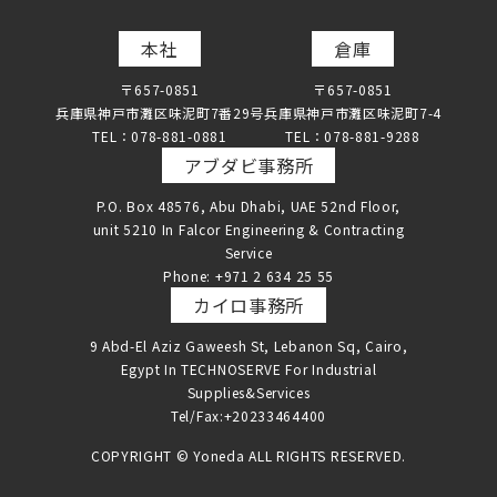
本社
倉庫
〒657-0851
〒657-0851
兵庫県神戸市灘区味泥町7番29号
兵庫県神戸市灘区味泥町7-4
TEL：078-881-0881
TEL：078-881-9288
アブダビ事務所
P.O. Box 48576, Abu Dhabi, UAE 52nd Floor,
unit 5210 In Falcor Engineering & Contracting
Service
Phone: +971 2 634 25 55
カイロ事務所
9 Abd-El Aziz Gaweesh St, Lebanon Sq, Cairo,
Egypt In TECHNOSERVE For Industrial
Supplies&Services
Tel/Fax:+20233464400
COPYRIGHT © Yoneda ALL RIGHTS RESERVED.