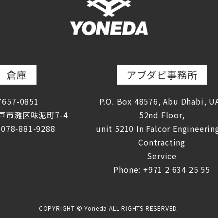
倉庫
アブダビ事務所
657-0851
P.O. Box 48576, Abu Dhabi, U
戸市灘区味泥町7-4
52nd Floor,
078-881-9288
unit 5210 In Falcor Engineerin
Contracting
Service
Phone: +971 2 634 25 55
COPYRIGHT © Yoneda ALL RIGHTS RESERVED.