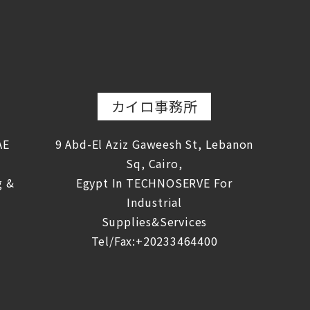
カイロ事務所
AE
9 Abd-El Aziz Gaweesh St, Lebanon
Sq, Cairo,
g &
Egypt In TECHNOSERVE For
Industrial
Supplies&Services
Tel/Fax:+20233464400